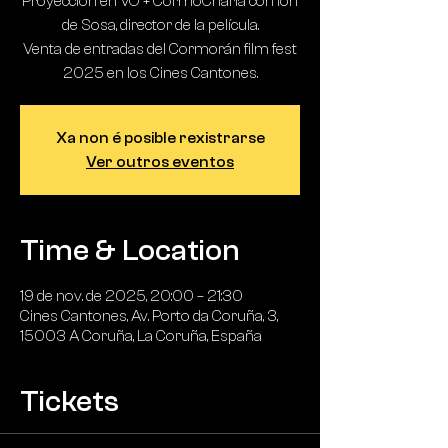
Proyección en VO + CormoCharla con Ion
de Sosa, director de la película.
Venta de entradas del Cormorán film fest
2025 en los Cines Cantones.
Xa non é posible rexistrarse
Ver outros eventos
Time & Location
19 de nov. de 2025, 20:00 – 21:30
Cines Cantones, Av. Porto da Coruña, 3,
15003 A Coruña, La Coruña, España
Tickets