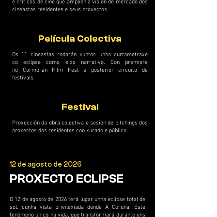
e críticos de cine que amplíen a visión de mercado dos
cineastas residentes e seus proxectos.
Película Colectiva
Os 11 cineastas rodarán xuntos unha curtametraxe
co eclipse como eixo narrativo. Con premiere
no Cormorán Film Fest e posterior circuito de
festivais.
Festival
Proxección da obra colectiva e sesión de pitchings dos
proxectos dos residentes con xurado e público.
12 de agosto de 2026
PROXECTO ECLIPSE
O 12 de agosto de 2026 terá lugar unha eclipse total de
sol, cunha vista privilexiada dende A Coruña. Este
fenómeno único na vida, que transformará durante uns