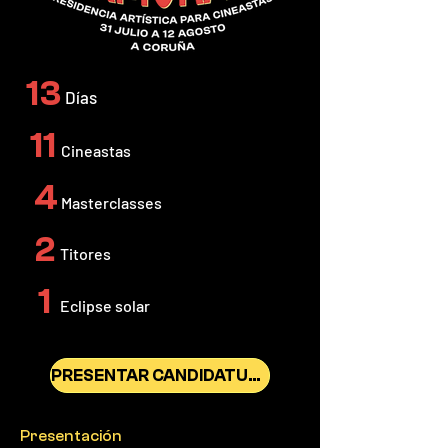
13
Días
11
Cineastas
4
Masterclasses
2
Titores
1
Eclipse solar
PRESENTAR CANDIDATURA
Presentación