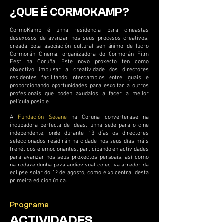
¿QUE É CORMOKAMP?
CormoKamp é unha residencia para cineastas
desexosos de avanzar nos seus procesos creativos,
creada pola asociación cultural sen ánimo de lucro
Cormorán Cinema, organizadora do Cormorán Film
Fest na Coruña. Este novo proxecto ten como
obxectivo impulsar a creatividade dos directores
residentes facilitando intercambios entre iguais e
proporcionando oportunidades para escoitar a outros
profesionais que poden axudalos a facer a mellor
película posible.
A
Fundación Seoane
na Coruña converterase na
incubadora perfecta de ideas, unha sede para o cine
independente, onde durante 13 días os directores
seleccionados residirán na cidade nos seus días máis
frenéticos e emocionantes, participando en actividades
para avanzar nos seus proxectos persoais, así como
na rodaxe dunha peza audiovisual colectiva arredor da
eclipse solar do 12 de agosto, como eixo central desta
primeira edición única.
Programa
ACTIVIDADES