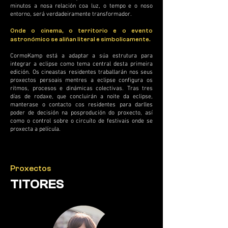
minutos a nosa relación coa luz, o tempo e o noso
entorno, será verdadeiramente transformador.
Onde o cinema, o territorio e o evento
astronómico se aliñan literal e simbolicamente.
CormoKamp está a adaptar a súa estrutura para
integrar a eclipse como tema central desta primeira
edición. Os cineastas residentes traballarán nos seus
proxectos persoais mentres a eclipse configura os
ritmos, procesos e dinámicas colectivas. Tras tres
días de rodaxe, que concluirán a noite da eclipse,
manterase o contacto cos residentes para darlles
poder de decisión na posprodución do proxecto, así
como o control sobre o circuíto de festivais onde se
proxecta a película.
Proxectos
TITORES