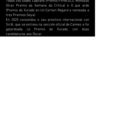
Todos vós sodes capitáns (Premio FIPRESCI), Mimosas
(Gran Premio da Semana da Crítica) e O que arde
(Premio do Xurado en Un Certain Regard e nomeada a
tres Premios Goya).
En 2025 consolidou o seu prestixio internacional con
Sirât, que se estreou na sección oficial de Cannes e foi
galardoada co Premio do Xurado, con dúas
candidaturas aos Óscar.
Matrícula
Que inclúe?
550€*
Pago único · IVA incluido
Incluido
Almorzo lixeiro diario na Fundación Seoane
Almorzos durante os 12 días (pícnic no set de
rodaxe)
Recollida en estación e puntos da cidade pola mañá
Clases maxistrais exclusivas
Sesións de mentoría con cineastas e o equipo de
Cormorant
Actividades entre iguais sobre o teu proxecto