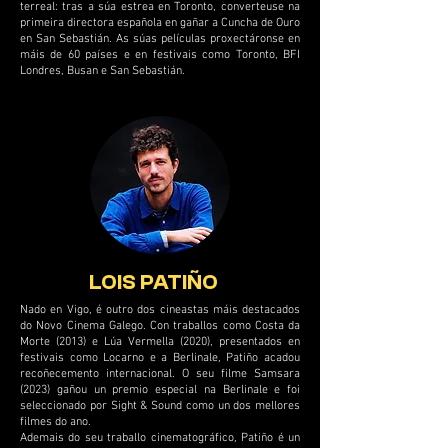
terreal: tras a súa estrea en Toronto, converteuse na
primeira directora española en gañar a Cuncha de Ouro
en San Sebastián. As súas películas proxectáronse en
máis de 60 países e en festivais como Toronto, BFI
Londres, Busan e San Sebastián.
LOIS PATIÑO
Nado en Vigo, é outro dos cineastas máis destacados
do Novo Cinema Galego. Con traballos como Costa da
Morte (2013) e Lúa Vermella (2020), presentados en
festivais como Locarno e a Berlinale, Patiño acadou
recoñecemento internacional. O seu filme Samsara
(2023) gañou un premio especial na Berlinale e foi
seleccionado por Sight & Sound como un dos mellores
filmes do ano.
Ademais do seu traballo cinematográfico, Patiño é un