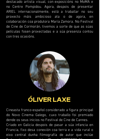
destacado artista visual, con exposicións no MoMA e
no Centre Pompidou. Agora, despois de presentar
ARIEL internacionalmente, está a traballar no seu
proxecto máis ambicioso ata o de agora, en
colaboración coa produtora María Zamora. No Festival
de Cine de Cormorán, tivemos a sorte de que as súas
películas fosen proxectadas e a súa presenza contou
con tres ocasións.
ÓLIVER LAXE
Cineasta franco-español considerado a figura principal
do Novo Cinema Galego, cuxo traballo foi premiado
dende os seus inicios no Festival de Cine de Cannes.
Criado en Galicia despois de pasar a súa infancia en
Francia, fixo desa conexión coa terra e a vida rural o
eixo central dunha filmografía de autor que inclúe