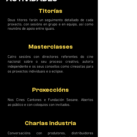
Titorías
Dous titores farán un seguimento detallado de cada
proxecto, con sesións en grupo e en equipo, así como
reunións de apoio entre iguais.
Masterclasses
Catro sesións con directores referentes do cine
nacional sobre o seu proceso creativo, autoría
independente e os seus consellos como cineastas para
os proxectos individuais e o eclipse.
Proxeccións
Nos Cines Cantones e Fundación Seoane. Abertos
ao público e con coloquios con invitados.
Charlas Industria
Conversacións con produtores, distribuidores