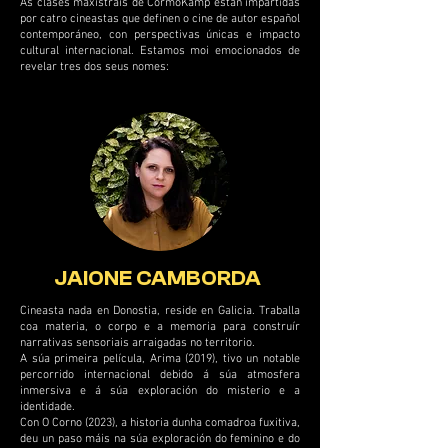
As clases maxistrais de CormoKamp están impartidas
por catro cineastas que definen o cine de autor español
contemporáneo, con perspectivas únicas e impacto
cultural internacional. Estamos moi emocionados de
revelar tres dos seus nomes:
JAIONE CAMBORDA
Cineasta nada en Donostia, reside en Galicia. Traballa
coa materia, o corpo e a memoria para construír
narrativas sensoriais arraigadas no territorio.
A súa primeira película, Arima (2019), tivo un notable
percorrido internacional debido á súa atmosfera
inmersiva e á súa exploración do misterio e a
identidade.
Con O Corno (2023), a historia dunha comadroa fuxitiva,
deu un paso máis na súa exploración do feminino e do