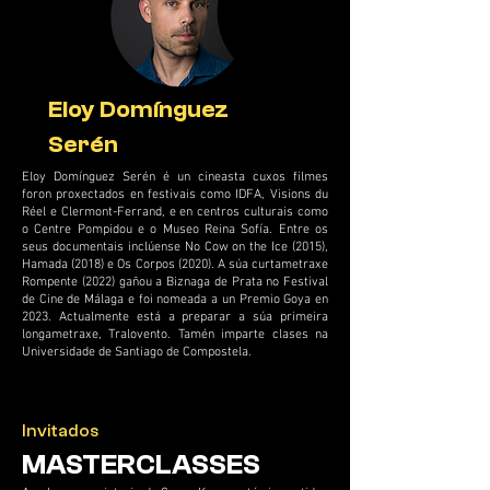
Eloy Domínguez
Serén
Eloy Domínguez Serén é un cineasta cuxos filmes
foron proxectados en festivais como IDFA, Visions du
Réel e Clermont-Ferrand, e en centros culturais como
o Centre Pompidou e o Museo Reina Sofía. Entre os
seus documentais inclúense No Cow on the Ice (2015),
Hamada (2018) e Os Corpos (2020). A súa curtametraxe
Rompente (2022) gañou a Biznaga de Prata no Festival
de Cine de Málaga e foi nomeada a un Premio Goya en
2023. Actualmente está a preparar a súa primeira
longametraxe, Tralovento. Tamén imparte clases na
Universidade de Santiago de Compostela.
Invitados
MASTERCLASSES