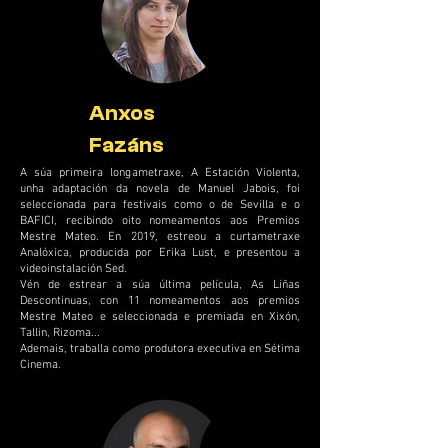
Anxos
Fazáns
A súa primeira longametraxe, A Estación Violenta,
unha adaptación da novela de Manuel Jabois, foi
seleccionada para festivais como o de Sevilla e o
BAFICI, recibindo oito nomeamentos aos Premios
Mestre Mateo. En 2019, estreou a curtametraxe
Analóxica, producida por Erika Lust, e presentou a
videoinstalación Sed.
Vén de estrear a súa última película, As Liñas
Descontinuas, con 11 nomeamentos aos premios
Mestre Mateo e seleccionada e premiada en Xixón,
Tallin, Rizoma...
Ademais, traballa como produtora executiva en Sétima
Cinema.