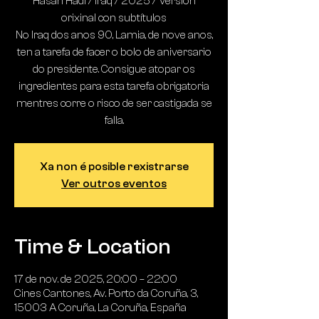
Hasan Hadi / Iraq / 2025 / Versión
orixinal con subtítulos
No Iraq dos anos 90, Lamia, de nove anos,
ten a tarefa de facer o bolo de aniversario
do presidente. Consigue atopar os
ingredientes para esta tarefa obrigatoria
mentres corre o risco de ser castigada se
falla.
Xa non é posible rexistrarse
Ver outros eventos
Time & Location
17 de nov. de 2025, 20:00 – 22:00
Cines Cantones, Av. Porto da Coruña, 3,
15003 A Coruña, La Coruña, España