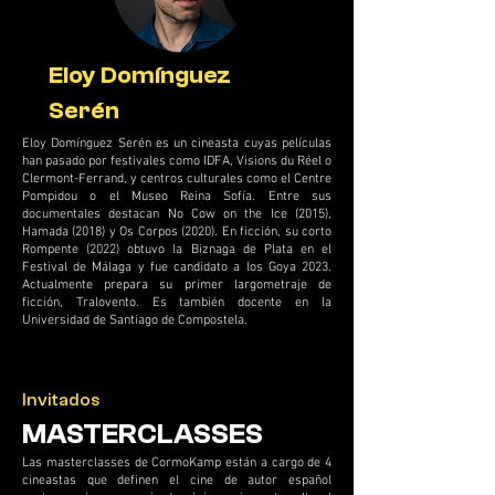
Eloy Domínguez
Serén
Eloy Domínguez Serén es un cineasta cuyas películas
han pasado por festivales como IDFA, Visions du Réel o
Clermont-Ferrand, y centros culturales como el Centre
Pompidou o el Museo Reina Sofía. Entre sus
documentales destacan No Cow on the Ice (2015),
Hamada (2018) y Os Corpos (2020). En ficción, su corto
Rompente (2022) obtuvo la Biznaga de Plata en el
Festival de Málaga y fue candidato a los Goya 2023.
Actualmente prepara su primer largometraje de
ficción, Tralovento. Es también docente en la
Universidad de Santiago de Compostela.
Invitados
MASTERCLASSES
Las masterclasses de CormoKamp están a cargo de 4
cineastas que definen el cine de autor español