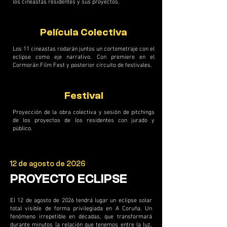
los cineastas residentes y sus proyectos.
Película Colectiva
Los 11 cineastas rodarán juntos un cortometraje con el
eclipse como eje narrativo. Con premiere en el
Cormorán Film Fest y posterior circuito de festivales.
Festival
Proyección de la obra colectiva y sesión de pitchings
de los proyectos de los residentes con jurado y
público.
12 de agosto de 2026
PROYECTO ECLIPSE
El 12 de agosto de 2026 tendrá lugar un eclipse solar
total visible de forma privilegiada en A Coruña. Un
fenómeno irrepetible en décadas, que transformará
durante minutos la relación que tenemos entre la luz,