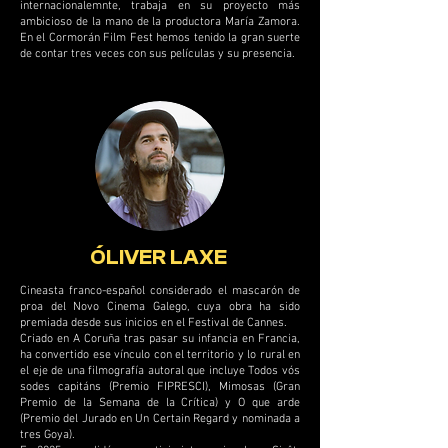
internacionalemnte, trabaja en su proyecto más
ambicioso de la mano de la productora María Zamora.
En el Cormorán Film Fest hemos tenido la gran suerte
de contar tres veces con sus películas y su presencia.
ÓLIVER LAXE
Cineasta franco-español considerado el mascarón de
proa del Novo Cinema Galego, cuya obra ha sido
premiada desde sus inicios en el Festival de Cannes.
Criado en A Coruña tras pasar su infancia en Francia,
ha convertido ese vínculo con el territorio y lo rural en
el eje de una filmografía autoral que incluye Todos vós
sodes capitáns (Premio FIPRESCI), Mimosas (Gran
Premio de la Semana de la Crítica) y O que arde
(Premio del Jurado en Un Certain Regard y nominada a
tres Goya).