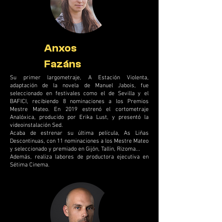
Anxos
Fazáns
Su primer largometraje, A Estación Violenta,
adaptación de la novela de Manuel Jabois, fue
seleccionado en festivales como el de Sevilla y el
BAFICI, recibiendo 8 nominaciones a los Premios
Mestre Mateo. En 2019 estrenó el cortometraje
Analóxica, producido por Erika Lust, y presentó la
videoinstalación Sed.
Acaba de estrenar su última película, As Liñas
Descontinuas, con 11 nominaciones a los Mestre Mateo
y seleccionado y premiado en Gijón, Tallin, Rizoma...
Además, realiza labores de productora ejecutiva en
Sétima Cinema.