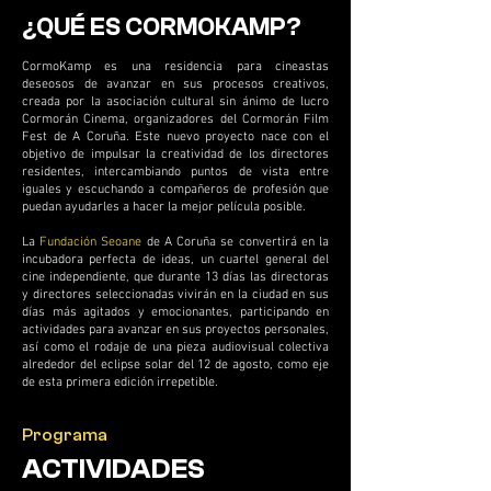
¿QUÉ ES CORMOKAMP?
CormoKamp es una residencia para cineastas
deseosos de avanzar en sus procesos creativos,
creada por la asociación cultural sin ánimo de lucro
Cormorán Cinema, organizadores del Cormorán Film
Fest de A Coruña. Este nuevo proyecto nace con el
objetivo de impulsar la creatividad de los directores
residentes, intercambiando puntos de vista entre
iguales y escuchando a compañeros de profesión que
puedan ayudarles a hacer la mejor película posible.
La
Fundación Seoane
de A Coruña se convertirá en la
incubadora perfecta de ideas, un cuartel general del
cine independiente, que durante 13 días las directoras
y directores seleccionadas vivirán en la ciudad en sus
días más agitados y emocionantes, participando en
actividades para avanzar en sus proyectos personales,
así como el rodaje de una pieza audiovisual colectiva
alrededor del eclipse solar del 12 de agosto, como eje
de esta primera edición irrepetible.
Programa
ACTIVIDADES