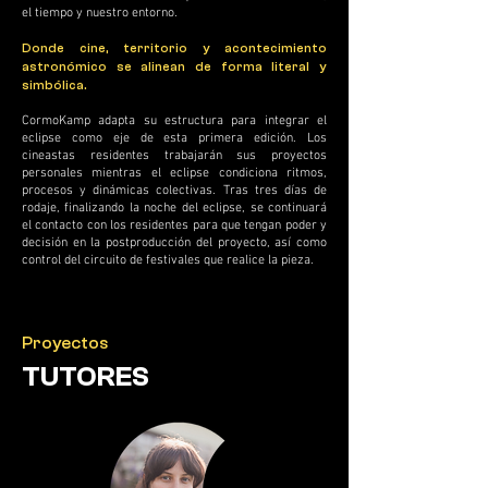
el tiempo y nuestro entorno.
Donde cine, territorio y acontecimiento
astronómico se alinean de forma literal y
simbólica.
CormoKamp adapta su estructura para integrar el
eclipse como eje de esta primera edición. Los
cineastas residentes trabajarán sus proyectos
personales mientras el eclipse condiciona ritmos,
procesos y dinámicas colectivas. Tras tres días de
rodaje, finalizando la noche del eclipse, se continuará
el contacto con los residentes para que tengan poder y
decisión en la postproducción del proyecto, así como
control del circuito de festivales que realice la pieza.
Proyectos
TUTORES