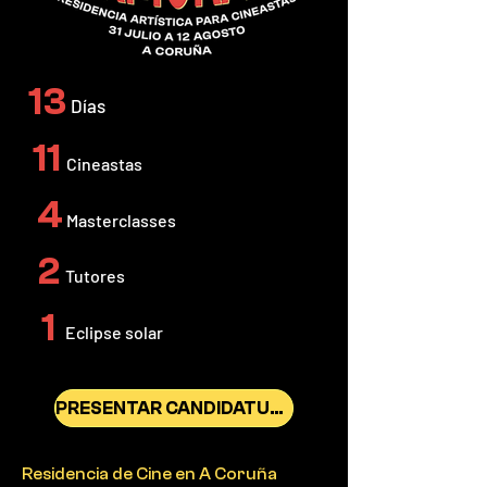
13
Días
11
Cineastas
4
Masterclasses
2
Tutores
1
Eclipse solar
PRESENTAR CANDIDATURA
Residencia de Cine en A Coruña