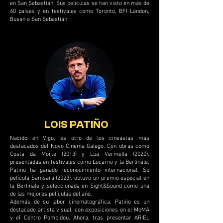
en San Sebastián. Sus películas se han visto en más de
60 países y en festivales como Toronto, BFI London,
Busan o San Sebastián.
LOIS PATIÑO
Nacido en Vigo, es otro de los cineastas más
destacados del Novo Cinema Galego. Con obras como
Costa da Morte (2013) y Lúa Vermella (2020),
presentadas en festivales como Locarno y la Berlinale,
Patiño ha ganado reconocimiento internacional. Su
película Samsara (2023), obtuvo un premio especial en
la Berlinale y seleccionada en Sight&Sound como una
de las mejores películas del año.
Además de su labor cinematográfica, Patiño es un
destacado artista visual, con exposiciones en el MoMA
y el Centro Pompidou. Ahora, tras presentar ARIEL