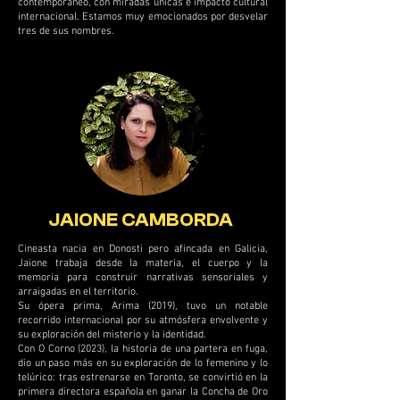
contemporáneo, con miradas únicas e impacto cultural
internacional. Estamos muy emocionados por desvelar
tres de sus nombres.
JAIONE CAMBORDA
Cineasta nacia en Donosti pero afincada en Galicia,
Jaione trabaja desde la materia, el cuerpo y la
memoria para construir narrativas sensoriales y
arraigadas en el territorio.
Su ópera prima, Arima (2019), tuvo un notable
recorrido internacional por su atmósfera envolvente y
su exploración del misterio y la identidad.
Con O Corno (2023), la historia de una partera en fuga,
dio un paso más en su exploración de lo femenino y lo
telúrico: tras estrenarse en Toronto, se convirtió en la
primera directora española en ganar la Concha de Oro