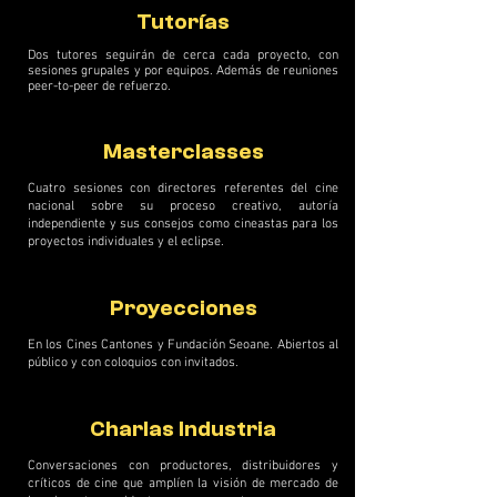
Tutorías
Dos tutores seguirán de cerca cada proyecto, con
sesiones grupales y por equipos. Además de reuniones
peer-to-peer de refuerzo.
Masterclasses
Cuatro sesiones con directores referentes del cine
nacional sobre su proceso creativo, autoría
independiente y sus consejos como cineastas para los
proyectos individuales y el eclipse.
Proyecciones
En los Cines Cantones y Fundación Seoane. Abiertos al
público y con coloquios con invitados.
Charlas Industria
Conversaciones con productores, distribuidores y
críticos de cine que amplíen la visión de mercado de